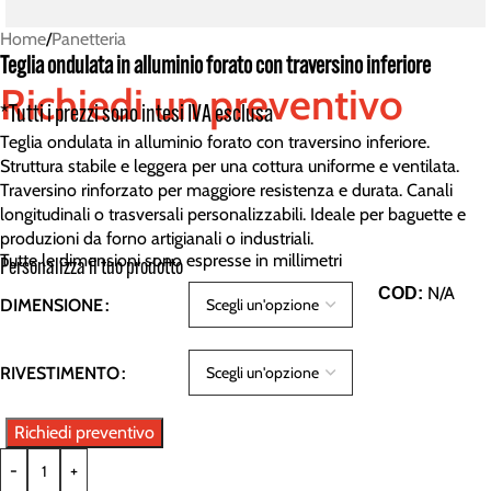
Home
/
Panetteria
Teglia ondulata in alluminio forato con traversino inferiore
Richiedi un preventivo
*Tutti i prezzi sono intesi IVA esclusa
Teglia ondulata in alluminio forato con traversino inferiore.
Struttura stabile e leggera per una cottura uniforme e ventilata.
Traversino rinforzato per maggiore resistenza e durata. Canali
longitudinali o trasversali personalizzabili. Ideale per baguette e
produzioni da forno artigianali o industriali.
Tutte le dimensioni sono espresse in millimetri
Personalizza il tuo prodotto
N/A
COD:
DIMENSIONE
RIVESTIMENTO
Richiedi preventivo
-
+