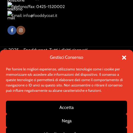
Telefono/Fax: 0425-1520002
Email: info@fooddycoat.it
© 2025 - Fooddycoat. Tutti i diritti riservati.
Realizzato da
In-Nova
Gestisci Consenso
Per fornire le migliori esperienze, utilizziamo tecnologie come i cookie per
memorizzare e/o accedere alle informazioni del dispositivo. Il consenso a
Hai bisogno di aiuto con la
queste tecnologie ci permetterà di elaborare dati come il comportamento di
navigazione o ID unici su questo sito. Non acconsentire o ritirare il consenso
configurazione?
Parla con un
può influire negativamente su alcune caratteristiche e funzioni.
nostro operatore!
Accetta
I nostri prodotti personalizzati offrono molte varianti, lo
sappiamo! Contattaci su WhatsApp per una consulenza
Nega
Contattaci
rapida e gratuita o per chiarire qualsiasi dubbio. Siamo qui
per darti tutte le informazioni che ti servono!