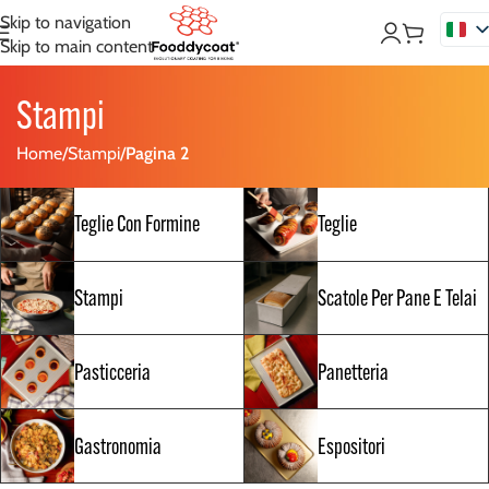
Skip to navigation
Skip to main content
Stampi
Home
/
Stampi
/
Pagina 2
Teglie Con Formine
Teglie
Stampi
Scatole Per Pane E Telai
Pasticceria
Panetteria
Gastronomia
Espositori