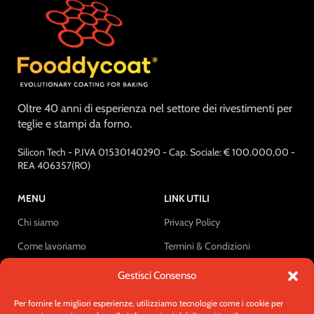
Oltre 40 anni di esperienza nel settore dei rivestimenti per
teglie e stampi da forno.
Silicon Tech - P.IVA 01530140290 - Cap. Sociale: € 100.000,00 -
REA 406357(RO)
MENU
LINK UTILI
Chi siamo
Privacy Policy
Come lavoriamo
Termini & Condizioni
Rivestimenti
Cookie Policy
Gestisci Consenso
B2B
Diritto di recesso
Per fornire le migliori esperienze, utilizziamo tecnologie come i cookie per