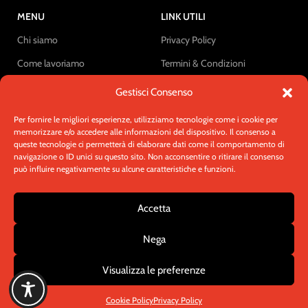
MENU
LINK UTILI
Chi siamo
Privacy Policy
Come lavoriamo
Termini & Condizioni
Rivestimenti
Cookie Policy
Gestisci Consenso
B2B
Diritto di recesso
Per fornire le migliori esperienze, utilizziamo tecnologie come i cookie per
memorizzare e/o accedere alle informazioni del dispositivo. Il consenso a
Contatti
queste tecnologie ci permetterà di elaborare dati come il comportamento di
navigazione o ID unici su questo sito. Non acconsentire o ritirare il consenso
CONTATTI
può influire negativamente su alcune caratteristiche e funzioni.
Via Primo Maggio, 6 45010 Gavello (ROVIGO)
Telefono/Fax: 0425-1520002
Accetta
Email: info@fooddycoat.it
Nega
Contattaci
Visualizza le preferenze
© 2025 - Fooddycoat. Tutti i diritti riservati.
Cookie Policy
Privacy Policy